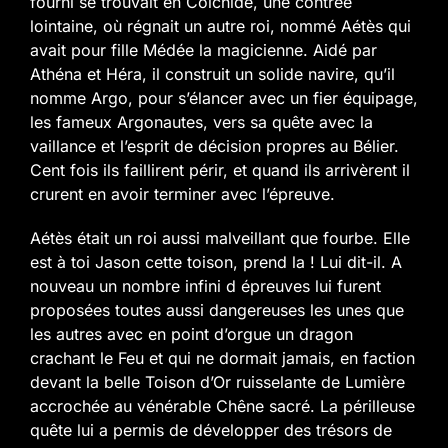
fourni se trouvait en Colchide, une contrée
lointaine, où régnait un autre roi, nommé Aétès qui
avait pour fille Médée la magicienne.
Aidé par
Athéna et Héra, il construit un solide navire, qu’il
nomme Argo, pour s’élancer avec un fier équipage,
les fameux Argonautes, vers sa quête avec la
vaillance et l’esprit de décision propres au Bélier.
Cent fois ils faillirent périr, et quand ils arrivèrent il
crurent en avoir terminer avec l’épreuve.
Aétès était un roi aussi malveillant que fourbe. Elle
est à toi Jason cette toison, prend la ! Lui dit-il. A
nouveau un nombre infini d épreuves lui furent
proposées toutes aussi dangereuses les unes que
les autres avec en point d’orgue un dragon
crachant le Feu et qui ne dormait jamais, en faction
devant la belle Toison d’Or ruisselante de Lumière
accrochée au vénérable Chêne sacré. La périlleuse
quête lui a permis de développer des trésors de