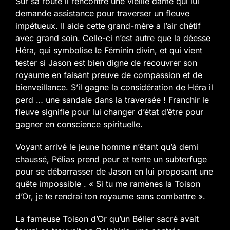
Sur sa route il rencontre une vieille dame qui lui
demande assistance pour traverser un fleuve
impétueux. Il aide cette grand-mère a l’air chétif
avec grand soin. Celle-ci n’est autre que la déesse
Héra, qui symbolise le Féminin divin, et qui vient
tester si Jason est bien digne de recouvrer son
royaume en faisant preuve de compassion et de
bienveillance. S’il gagne la considération de Héra il
perd … une sandale dans la traversée ! Franchir le
fleuve signifie pour lui changer d’état d’être pour
gagner en conscience spirituelle.
Voyant arrivé le jeune homme n’étant qu’à demi
chaussé, Pélias prend peur et tente un subterfuge
pour se débarrasser de Jason en lui proposant une
quête impossible .
« Si tu me ramènes la Toison
d’Or, je te rendrai ton royaume sans combattre ».
La fameuse Toison d’Or qu’un Bélier sacré avait