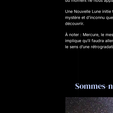
du moment ne nous appara
Une Nouvelle Lune initie
mystère et d’inconnu que
découvrir.
À noter : Mercure, le me
implique qu’il faudra all
le sens d’une rétrogradat
Sommes-no