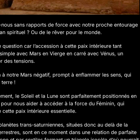
nous sans rapports de force avec notre proche entourage
lan spirituel ? Ou de le rêver pour le monde.
 question car l’accession à cette paix intérieure tant
i simple avec Mars en Vierge en carré avec Vénus, un
r des tensions.
n à notre Mars négatif, prompt à enflammer les sens, qui
 terre !
ent, le Soleil et la Lune sont parfaitement positionnés en
 pour nous aider à accéder à la force du Féminin, qui
cette paix intérieure essentielle.
lanètes trans-saturniennes, situées donc au delà de la
errestres, sont en ce moment dans une relation de parfaite
one et par sextiles formant un triangle isocèle d’où pourrait