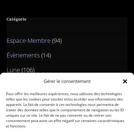
Catégorie
Espace-Membre
(94)
Évènements
(14)
Lune
(106)
Gérer le consentement
Pour offrir les meilleures expériences, nous utilisons des technologies
telles que les cookies pour stocker et/ou accéder aux informations des
appareils. Le fait de consentir à ces technologies nous permettra de
traiter des données telles que le comportement de navigation ou les ID
uniques sur ce site. Le fait de ne pas consentir ou de retirer son
consentement peut avoir un effet négatif sur certaines caractéristiques
et fonctions.