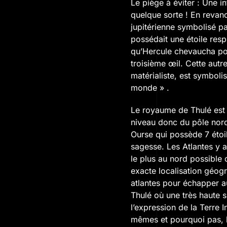
Le piège à éviter : Une i
quelque sorte ! En revanc
jupitérienne symbolisé pa
possédait une étoile res
qu’Hercule chevaucha pou
troisième œil. Cette aut
matérialiste, est symboli
monde » .
Le royaume de Thulé est 
niveau donc du pôle nord
Ourse qui possède 7 étoil
sagesse. Les Atlantes y 
le plus au nord possible
exacte localisation géog
atlantes pour échapper a
Thulé où une très haute s
l’expression de la Terre
mêmes et pourquoi pas, l