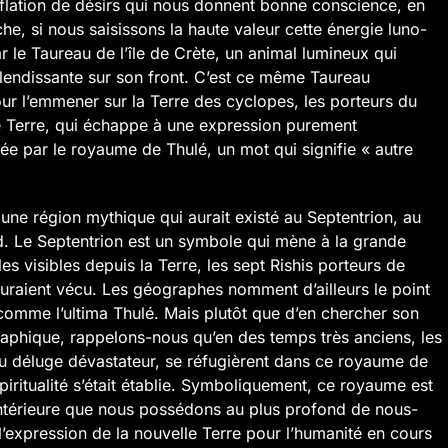
nflation de désirs qui nous donnent bonne conscience, en
he, si nous saisissons la haute valeur cette énergie luno-
r le Taureau de l’île de Crète, un animal lumineux qui
plendissante sur son front. C’est ce même Taureau
r l’emmener sur la Terre des cyclopes, les porteurs du
re Terre, qui échappe à une expression purement
sée par le royaume de Thulé, un mot qui signifie « autre
une région mythique qui aurait existé au Septentrion, au
. Le Septentrion est un symbole qui mène à la grande
es visibles depuis la Terre, les sept Rishis porteurs de
auraient vécu. Les géographes nomment d’ailleurs le point
 comme l’ultima Thulé. Mais plutôt que d’en chercher son
raphique, rappelons-nous qu’en des temps très anciens, les
u déluge dévastateur, se réfugièrent dans ce royaume de
piritualité s’était établie. Symboliquement, ce royaume est
 Intérieure que nous possédons au plus profond de nous-
’expression de la nouvelle Terre pour l’humanité en cours